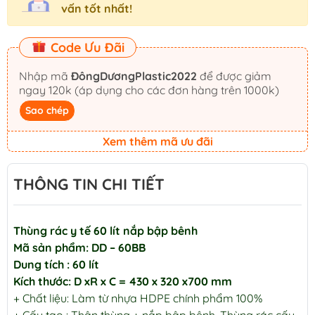
vấn tốt nhất!
Code Ưu Đãi
Nhập mã
ĐôngDươngPlastic2022
để được giảm
ngay 120k (áp dụng cho các đơn hàng trên 1000k)
Sao chép
Xem thêm mã ưu đãi
THÔNG TIN CHI TIẾT
Thùng rác y tế 60 lít nắp bập bênh
Mã sản phẩm: DD – 60BB
Dung tích : 60 lít
Kích thước: D xR x C = 430 x 320 x700 mm
+ Chất liệu: Làm từ nhựa HDPE chính phẩm 100%