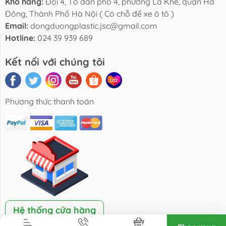
Kho hàng:
Đội 4, Tổ dân phố 4, phường La Khê, quận Hà
Đông, Thành Phố Hà Nội ( Có chỗ để xe ô tô )
Email:
dongduongplastic.jsc@gmail.com
Hotline:
024 39 939 689
Liên hệ
Kết nối với chúng tôi
Phương thức thanh toán
Hệ thống cửa hàng