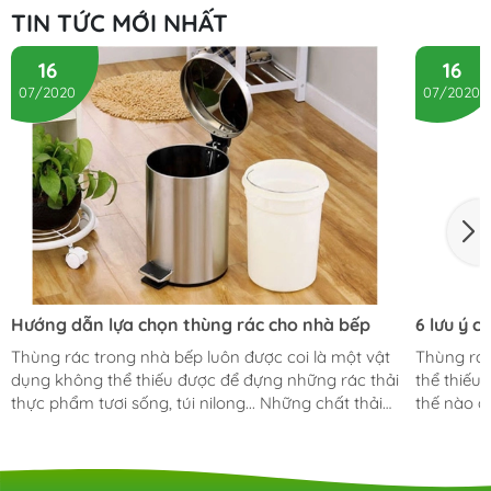
TIN TỨC MỚI NHẤT
16
16
07/2020
07/2020
Hướng dẫn lựa chọn thùng rác cho nhà bếp
6 lưu ý 
Thùng rác trong nhà bếp luôn được coi là một vật
Thùng rác
dụng không thể thiếu được để đựng những rác thải
thể thiếu
thực phẩm tươi sống, túi nilong... Những chất thải
thế nào đ
này dễ bốc mùi, dễ bị côn trùng, ruồi bu bám và
bếp hay t
đặc biệt là dễ gây ra uế khí gây ảnh hưởng đến
phù hợp? C
sức khỏe của những thành viên trong gia đình. Một
viết dưới