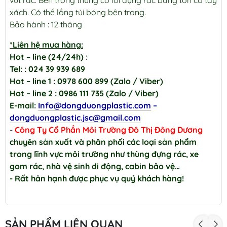
vứt rác. Bên trong thùng có lõi đựng rác bằng tôn có tay
xách. Có thể lồng túi bóng bên trong.
Bảo hành : 12 tháng
*Liên hệ mua hàng:
Hot – line (24/24h) :
Tel: : 024 39 939 689
Hot – line 1 : 0978 600 899 (Zalo / Viber)
Hot – line 2 : 0986 111 735 (Zalo / Viber)
E-mail:
Info@dongduongplastic.com
–
dongduongplastic.jsc@gmail.com
-
Công Ty Cổ Phần Môi Trường Đô Thị Đông Dương
chuyên sản xuất và phân phối các loại sản phẩm
trong lĩnh vực môi trường như thùng đựng rác, xe
gom rác, nhà vệ sinh di động, cabin bảo vệ…
- Rất hân hạnh được phục vụ quý khách hàng!
SẢN PHẨM LIÊN QUAN