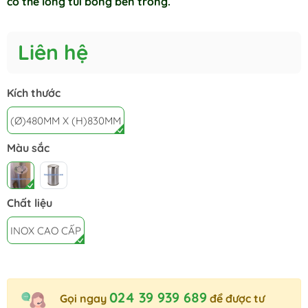
có thể lồng túi bóng bên trong.
Liên hệ
Kích thước
(Ø)480MM X (H)830MM
Màu sắc
Chất liệu
INOX CAO CẤP
024 39 939 689
Gọi ngay
để được tư