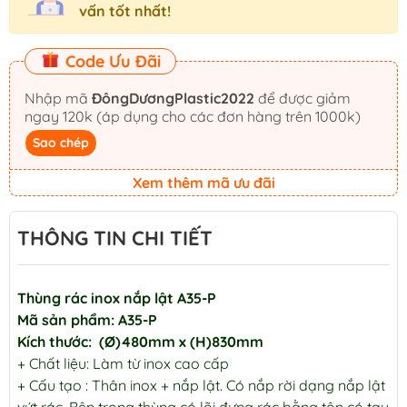
vấn tốt nhất!
Code Ưu Đãi
Nhập mã
ĐôngDươngPlastic2022
để được giảm
ngay 120k (áp dụng cho các đơn hàng trên 1000k)
Sao chép
Xem thêm mã ưu đãi
THÔNG TIN CHI TIẾT
Thùng rác inox nắp lật A35-P
Mã sản phẩm: A35-P
Kích thước: (Ø)480mm x (H)830mm
+ Chất liệu: Làm từ inox cao cấp
+ Cấu tạo : Thân inox + nắp lật. Có nắp rời dạng nắp lật