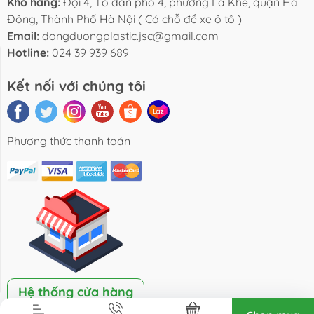
Kho hàng:
Đội 4, Tổ dân phố 4, phường La Khê, quận Hà
Đông, Thành Phố Hà Nội ( Có chỗ để xe ô tô )
Email:
dongduongplastic.jsc@gmail.com
Hotline:
024 39 939 689
Liên hệ
Kết nối với chúng tôi
Phương thức thanh toán
Hệ thống cửa hàng