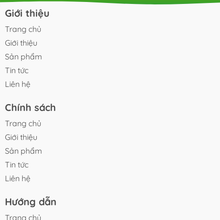
số chú ý khi chọn thùng rác nhà bếp : - Phong
rác: Phon
Giới thiệu
thủy: Ngoài ra thùng rác trong nhà bếp cũng là
kiện sống
một vật có chức năng phong thủy, nếu sắp xếp
được quan
Trang chủ
không đúng vị trí sẽ ngăn cản...
rằng, nếu
Giới thiệu
Sản phẩm
Tin tức
Liên hệ
Chính sách
Trang chủ
Giới thiệu
Sản phẩm
Tin tức
Liên hệ
Hướng dẫn
Trang chủ