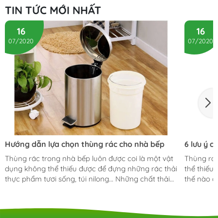
TIN TỨC MỚI NHẤT
16
16
07/2020
07/2020
Hướng dẫn lựa chọn thùng rác cho nhà bếp
6 lưu ý 
Thùng rác trong nhà bếp luôn được coi là một vật
Thùng rác
dụng không thể thiếu được để đựng những rác thải
thể thiếu
thực phẩm tươi sống, túi nilong... Những chất thải
thế nào đ
này dễ bốc mùi, dễ bị côn trùng, ruồi bu bám và
bếp hay t
đặc biệt là dễ gây ra uế khí gây ảnh hưởng đến
phù hợp? C
sức khỏe của những thành viên trong gia đình. Một
viết dưới