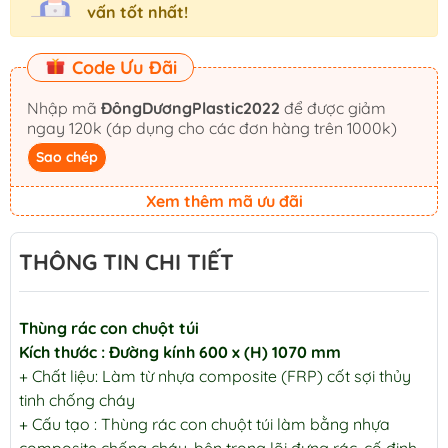
vấn tốt nhất!
Code Ưu Đãi
Nhập mã
ĐôngDươngPlastic2022
để được giảm
ngay 120k (áp dụng cho các đơn hàng trên 1000k)
Sao chép
Xem thêm mã ưu đãi
THÔNG TIN CHI TIẾT
Thùng rác con chuột túi
Kích thước : Đường kính 600 x (H) 1070 mm
+ Chất liệu: Làm từ nhựa composite (FRP) cốt sợi thủy
tinh chống cháy
+ Cấu tạo : Thùng rác con chuột túi làm bằng nhựa