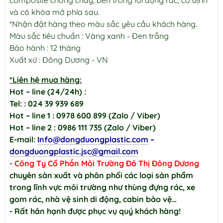
composite chống cháy, bên trong lõi đựng rác, cố định
và có khóa mở phía sau.
*Nhận đặt hàng theo màu sắc yêu cầu khách hàng.
Màu sắc tiêu chuẩn : Vàng xanh - Đen trắng
Bảo hành : 12 tháng
Xuất xứ : Đông Dương - VN
*Liên hệ mua hàng:
Hot – line (24/24h) :
Tel: : 024 39 939 689
Hot – line 1 : 0978 600 899 (Zalo / Viber)
Hot – line 2 : 0986 111 735 (Zalo / Viber)
E-mail:
Info@dongduongplastic.com
–
dongduongplastic.jsc@gmail.com
-
Công Ty Cổ Phần Môi Trường Đô Thị Đông Dương
chuyên sản xuất và phân phối các loại sản phẩm
trong lĩnh vực môi trường như thùng đựng rác, xe
gom rác, nhà vệ sinh di động, cabin bảo vệ…
- Rất hân hạnh được phục vụ quý khách hàng!